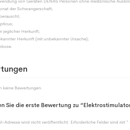
rwendung von Geräten DENAS Personen ohne medizinische Ausbildu
Monat der Schwangerschaft;
 berauscht;
pticus;
jeglicher Herkunft;
kannter Herkunft (mit unbekannter Ursache);
mbose.
tungen
ch keine Bewertungen.
n Sie die erste Bewertung zu “Elektrostimulat
l-Adresse wird nicht veröffentlicht.
Erforderliche Felder sind mit
*