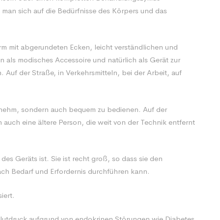
 man sich auf die Bedürfnisse des Körpers und das
Form mit abgerundeten Ecken, leicht verständlichen und
 als modisches Accessoire und natürlich als Gerät zur
f der Straße, in Verkehrsmitteln, bei der Arbeit, auf
enehm, sondern auch bequem zu bedienen. Auf der
 auch eine ältere Person, die weit von der Technik entfernt
des Geräts ist. Sie ist recht groß, so dass sie den
ach Bedarf und Erfordernis durchführen kann.
iert.
utdruck aufgrund von endokrinen Störungen wie Diabetes